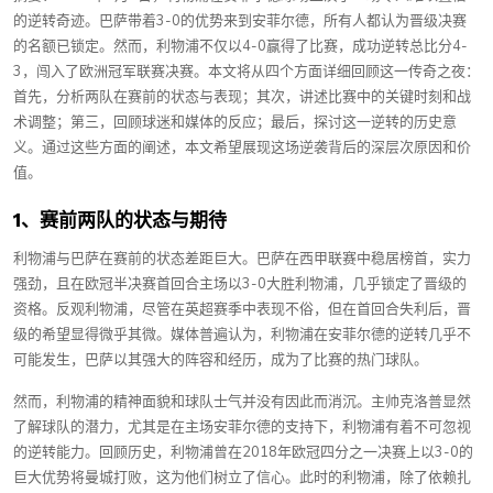
的逆转奇迹。巴萨带着3-0的优势来到安菲尔德，所有人都认为晋级决赛
的名额已锁定。然而，利物浦不仅以4-0赢得了比赛，成功逆转总比分4-
3，闯入了欧洲冠军联赛决赛。本文将从四个方面详细回顾这一传奇之夜：
首先，分析两队在赛前的状态与表现；其次，讲述比赛中的关键时刻和战
术调整；第三，回顾球迷和媒体的反应；最后，探讨这一逆转的历史意
义。通过这些方面的阐述，本文希望展现这场逆袭背后的深层次原因和价
值。
1、赛前两队的状态与期待
利物浦与巴萨在赛前的状态差距巨大。巴萨在西甲联赛中稳居榜首，实力
强劲，且在欧冠半决赛首回合主场以3-0大胜利物浦，几乎锁定了晋级的
资格。反观利物浦，尽管在英超赛季中表现不俗，但在首回合失利后，晋
级的希望显得微乎其微。媒体普遍认为，利物浦在安菲尔德的逆转几乎不
可能发生，巴萨以其强大的阵容和经历，成为了比赛的热门球队。
然而，利物浦的精神面貌和球队士气并没有因此而消沉。主帅克洛普显然
了解球队的潜力，尤其是在主场安菲尔德的支持下，利物浦有着不可忽视
的逆转能力。回顾历史，利物浦曾在2018年欧冠四分之一决赛上以3-0的
巨大优势将曼城打败，这为他们树立了信心。此时的利物浦，除了依赖扎